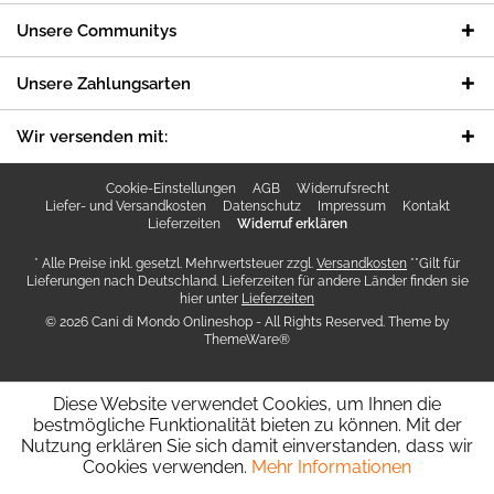
Unsere Communitys
Unsere Zahlungsarten
Wir versenden mit:
Cookie-Einstellungen
AGB
Widerrufsrecht
Liefer- und Versandkosten
Datenschutz
Impressum
Kontakt
Lieferzeiten
Widerruf erklären
* Alle Preise inkl. gesetzl. Mehrwertsteuer zzgl.
Versandkosten
**Gilt für
Lieferungen nach Deutschland. Lieferzeiten für andere Länder finden sie
hier unter
Lieferzeiten
© 2026 Cani di Mondo Onlineshop - All Rights Reserved. Theme by
ThemeWare®
Diese Website verwendet Cookies, um Ihnen die
bestmögliche Funktionalität bieten zu können. Mit der
Nutzung erklären Sie sich damit einverstanden, dass wir
Cookies verwenden.
Mehr Informationen