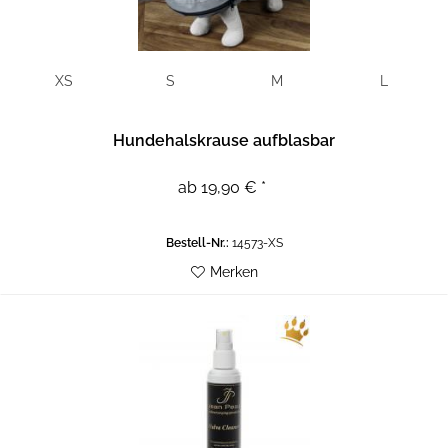
XS
S
M
L
Hundehalskrause aufblasbar
ab 19,90 € *
Bestell-Nr.:
14573-XS
Merken