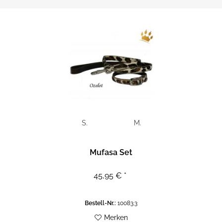
S.
M.
Mufasa Set
45,95 € *
Bestell-Nr.:
10083.3
Merken