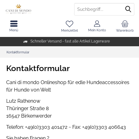
Menü
Mein Konto
Merkzettel
Warenkorb
Schneller Versand - fast alle Artikel Lagerware
Kontaktformular
Kontaktformular
Cani di mondo Onlineshop für edle Hundeaccessoires
für Hunde von Welt
Lutz Rathenow
Thüringer Straße 8
16547 Birkenwerder
Telefon: +49(0)3303 401472 ~ Fax: +49(0)3303 406643
Sie haben Fragen ?