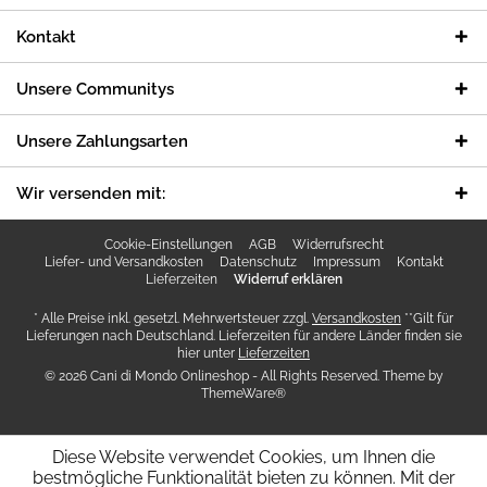
Kontakt
Unsere Communitys
Unsere Zahlungsarten
Wir versenden mit:
Cookie-Einstellungen
AGB
Widerrufsrecht
Liefer- und Versandkosten
Datenschutz
Impressum
Kontakt
Lieferzeiten
Widerruf erklären
* Alle Preise inkl. gesetzl. Mehrwertsteuer zzgl.
Versandkosten
**Gilt für
Lieferungen nach Deutschland. Lieferzeiten für andere Länder finden sie
hier unter
Lieferzeiten
© 2026 Cani di Mondo Onlineshop - All Rights Reserved. Theme by
ThemeWare®
Diese Website verwendet Cookies, um Ihnen die
bestmögliche Funktionalität bieten zu können. Mit der