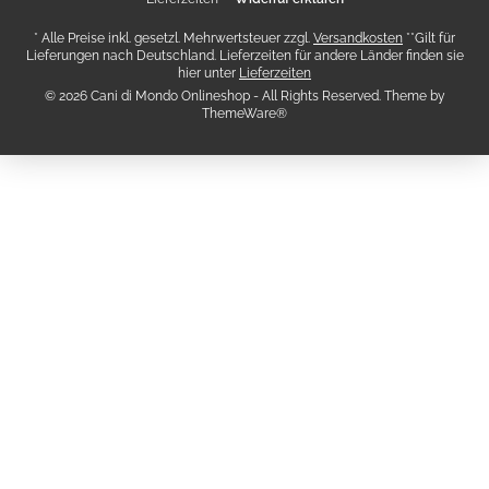
* Alle Preise inkl. gesetzl. Mehrwertsteuer zzgl.
Versandkosten
**Gilt für
Lieferungen nach Deutschland. Lieferzeiten für andere Länder finden sie
hier unter
Lieferzeiten
© 2026 Cani di Mondo Onlineshop - All Rights Reserved. Theme by
ThemeWare®