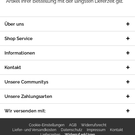
Artikel Ihrer Bestellung mit der längsten Lieferzeit gilt.
Über uns
Shop Service
Informationen
Kontakt
Unsere Communitys
Unsere Zahlungsarten
Wir versenden mit:
Cookie-Einstellungen
AGB
Widerrufsrecht
Liefer- und Versandkosten
Datenschutz
Impressum
Kontakt
Lieferzeiten
Widerruf erklären