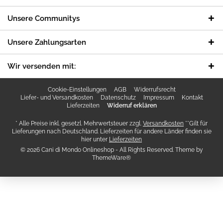
Unsere Communitys
Unsere Zahlungsarten
Wir versenden mit:
Cookie-Einstellungen
AGB
Widerrufsrecht
Liefer- und Versandkosten
Datenschutz
Impressum
Kontakt
Lieferzeiten
Widerruf erklären
* Alle Preise inkl. gesetzl. Mehrwertsteuer zzgl.
Versandkosten
**Gilt für
Lieferungen nach Deutschland. Lieferzeiten für andere Länder finden sie
hier unter
Lieferzeiten
© 2026 Cani di Mondo Onlineshop - All Rights Reserved. Theme by
ThemeWare®