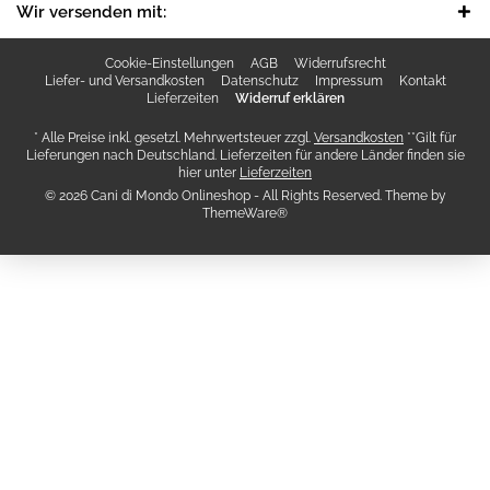
Wir versenden mit:
Cookie-Einstellungen
AGB
Widerrufsrecht
Liefer- und Versandkosten
Datenschutz
Impressum
Kontakt
Lieferzeiten
Widerruf erklären
* Alle Preise inkl. gesetzl. Mehrwertsteuer zzgl.
Versandkosten
**Gilt für
Lieferungen nach Deutschland. Lieferzeiten für andere Länder finden sie
hier unter
Lieferzeiten
© 2026 Cani di Mondo Onlineshop - All Rights Reserved. Theme by
ThemeWare®