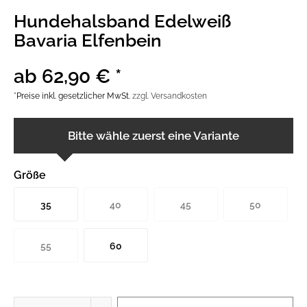
Hundehalsband Edelweiß
Bavaria Elfenbein
ab 62,90 € *
*Preise inkl. gesetzlicher MwSt.
zzgl. Versandkosten
Bitte wähle zuerst eine Variante
Größe
35
40
45
50
55
60