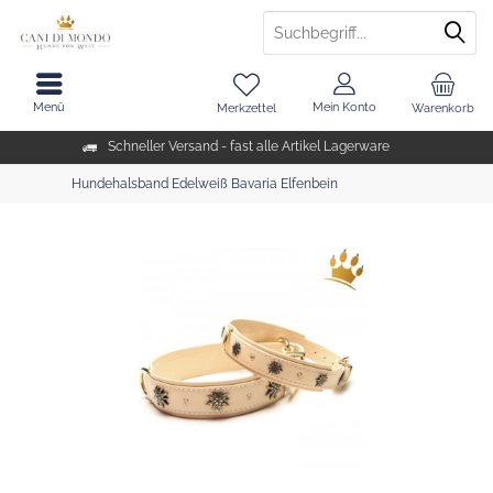
Menü
Mein Konto
Merkzettel
Warenkorb
Schneller Versand - fast alle Artikel Lagerware
Hundehalsband Edelweiß Bavaria Elfenbein