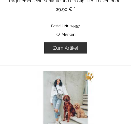
Trageriemen, eine Schlaufe und ein Clip. Der "Leckerlibüdel"
hat...
29,90 € *
Bestell-Nr.:
14457
Merken
Zum Artikel