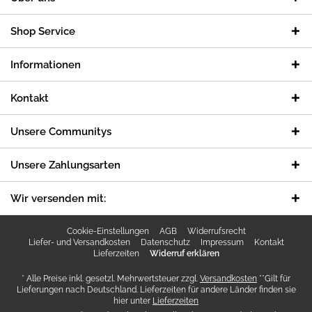
Shop Service
Informationen
Kontakt
Unsere Communitys
Unsere Zahlungsarten
Wir versenden mit:
Cookie-Einstellungen
AGB
Widerrufsrecht
Liefer- und Versandkosten
Datenschutz
Impressum
Kontakt
Lieferzeiten
Widerruf erklären
* Alle Preise inkl. gesetzl. Mehrwertsteuer zzgl.
Versandkosten
**Gilt für
Lieferungen nach Deutschland. Lieferzeiten für andere Länder finden sie
hier unter
Lieferzeiten