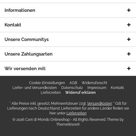
Informationen
Kontakt
Unsere Communitys
Unsere Zahlungsarten
Wir versenden mit:
Cookie-Einstellungen
AGB
Widerrufsrecht
Liefer- und Versandkosten
Datenschutz
Impressum
Kontakt
Lieferzeiten
Widerruf erklären
* Alle Preise inkl. gesetzl. Mehrwertsteuer zzgl.
Versandkosten
**Gilt für
Lieferungen nach Deutschland. Lieferzeiten für andere Länder finden sie
hier unter
Lieferzeiten
© 2026 Cani di Mondo Onlineshop - All Rights Reserved. Theme by
ThemeWare®