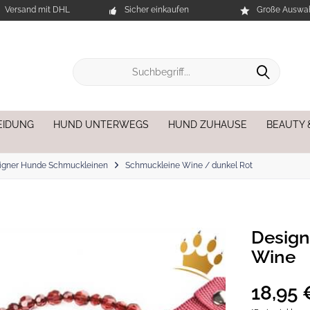
Versand mit DHL
Sicher einkaufen
Große Auswah
EIDUNG
HUND UNTERWEGS
HUND ZUHAUSE
BEAUTY 
igner Hunde Schmuckleinen
Schmuckleine Wine / dunkel Rot
Desig
Wine
18,95 