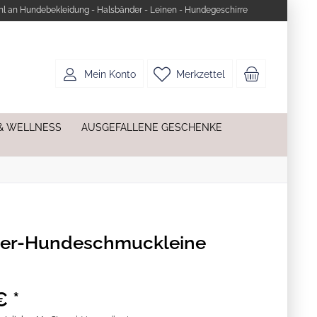
l an Hundebekleidung - Halsbänder - Leinen - Hundegeschirre
Mein Konto
Merkzettel
& WELLNESS
AUSGEFALLENE GESCHENKE
ner-Hundeschmuckleine
€ *