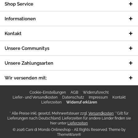
Shop Service
Informationen
Kontakt
Unsere Communitys
Unsere Zahlungsarten
Wir versenden mit:
Cookie-Einstellungen
AGB
Widerrufsrecht
Liefer- und Versandkosten
Datenschutz
Impressum
Kontakt
Lieferzeiten
Widerruf erklären
* Alle Preise inkl. gesetzl. Mehrwertsteuer zzgl.
Versandkosten
**Gilt für
Lieferungen nach Deutschland. Lieferzeiten für andere Länder finden sie
hier unter
Lieferzeiten
© 2026 Cani di Mondo Onlineshop - All Rights Reserved. Theme by
ThemeWare®