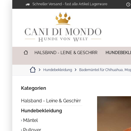
Schneller Versand - fast alle Artikel Lagerware
HALSBAND - LEINE & GESCHIRR
HUNDEBEKL
Hundebekleidung
Bademäntel für Chihuahua, Mops
Kategorien
Halsband - Leine & Geschirr
Hundebekleidung
Mäntel
Pullover