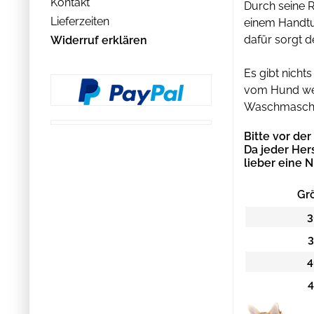
Kontakt
Durch seine R
Lieferzeiten
einem Handtu
dafür sorgt 
Widerruf erklären
Es gibt nich
vom Hund weg
Waschmaschin
Bitte vor de
Da jeder Her
lieber eine 
Gr
3
3
4
4