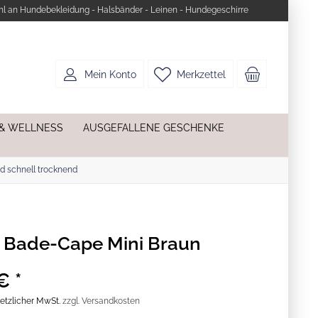
l an Hundebekleidung - Halsbänder - Leinen - Hundegeschirre
Mein Konto
Merkzettel
 & WELLNESS
AUSGEFALLENE GESCHENKE
d schnell trocknend
 Bade-Cape Mini Braun
€ *
esetzlicher MwSt.
zzgl. Versandkosten