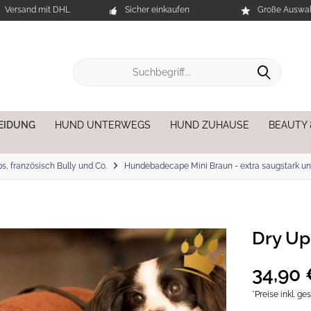
Versand mit DHL
Sicher einkaufen
Große Auswah
EIDUNG
HUND UNTERWEGS
HUND ZUHAUSE
BEAUTY
, französisch Bully und Co.
Hundebadecape Mini Braun - extra saugstark un
Dry Up
34,90 
*Preise inkl. g