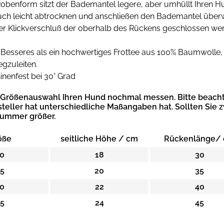
obenform sitzt der Bademantel legere, aber umhüllt Ihren H
ch leicht abtrocknen und anschließen den Bademantel überw
der Klickverschluß der oberhalb des Rückens geschlossen we
ts Besseres als ein hochwertiges Frottee aus 100% Baumwolle
zuleiten.
enfest bei 30° Grad
r Größenauswahl Ihren Hund nochmal messen. Bitte beacht
steller hat unterschiedliche Maßangaben hat.
Sollten Sie 
Nummer größer.
öße
seitliche Höhe / cm
Rückenlänge/
0
18
30
5
20
35
0
22
40
5
24
45