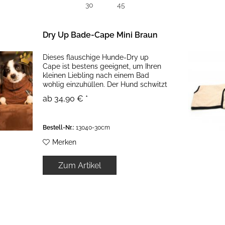
30
45
Dry Up Bade-Cape Mini Braun
Dieses flauschige Hunde-Dry up
Cape ist bestens geeignet, um Ihren
kleinen Liebling nach einem Bad
wohlig einzuhüllen. Der Hund schwitzt
so nicht im geheizten Haus und
ab 34,90 € *
trocknet trotzdem schnell! Er kann
sich überall hinlegen, trocknet...
Bestell-Nr.:
13040-30cm
Merken
Zum Artikel