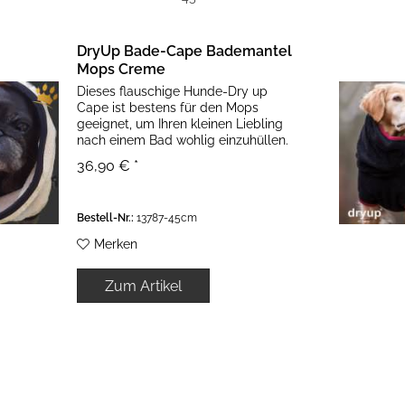
DryUp Bade-Cape Bademantel
Mops Creme
Dieses flauschige Hunde-Dry up
Cape ist bestens für den Mops
geeignet, um Ihren kleinen Liebling
nach einem Bad wohlig einzuhüllen.
Extra beiter Halsbereich und
36,90 € *
verkürzte Rückenpartie Der Hund
schwitzt so nicht im geheizten Haus
und...
Bestell-Nr.:
13787-45cm
Merken
Zum Artikel