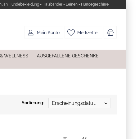
l an Hundebekleidung - Halsbänder - Leinen - Hundegeschirre
Mein Konto
Merkzettel
 & WELLNESS
AUSGEFALLENE GESCHENKE
Sortierung:
30
45