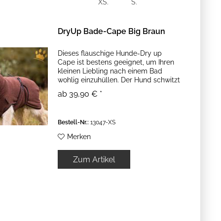
XS.
S.
DryUp Bade-Cape Big Braun
Dieses flauschige Hunde-Dry up
Cape ist bestens geeignet, um Ihren
kleinen Liebling nach einem Bad
wohlig einzuhüllen. Der Hund schwitzt
so nicht im geheizten Haus und
ab 39,90 € *
trocknet trotzdem schnell! Er kann
sich überall hinlegen, trocknet...
Bestell-Nr.:
13047-XS
Merken
Zum Artikel