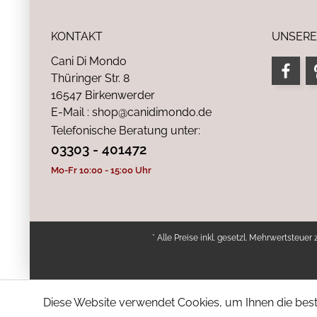
KONTAKT
UNSERE
Cani Di Mondo
Thüringer Str. 8
16547 Birkenwerder
E-Mail : shop@canidimondo.de
Telefonische Beratung unter:
03303 - 401472
Mo-Fr 10:00 - 15:00 Uhr
* Alle Preise inkl. gesetzl. Mehrwertsteuer 
Diese Website verwendet Cookies, um Ihnen die bestm