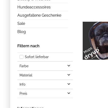
Hundeaccessoires
Ausgefallene Geschenke
Sale
Blog
Filtern nach
Sofort lieferbar
Farbe
Material
Schwarz
Braun
Info
Baumwolle
Creme
Polyester
Preis
Klickverschluss
Sand
Fleece
Olive
Frottee