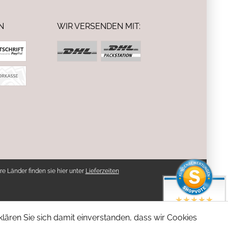
N
WIR VERSENDEN MIT:
re Länder finden sie hier unter
Lieferzeiten
SEHR GUT
lären Sie sich damit einverstanden, dass wir Cookies
4.94 / 5