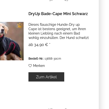
DryUp Bade-Cape Mini Schwarz
Dieses flauschige Hunde-Dry up
Cape ist bestens geeignet, um Ihren
kleinen Liebling nach einem Bad
wohlig einzuhüllen. Der Hund schwitzt
so nicht im geheizten Haus und
ab 34,90 € *
trocknet trotzdem schnell! Er kann
sich überall hinlegen, trocknet...
Bestell-Nr.:
13668-30cm
Merken
Zum Artikel