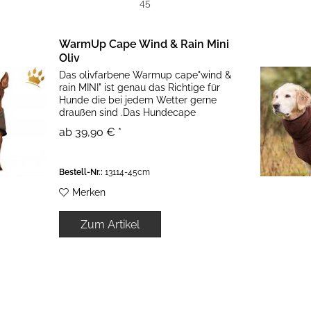
45
WarmUp Cape Wind & Rain Mini
Oliv
Das olivfarbene Warmup cape"wind &
rain MINI" ist genau das Richtige für
Hunde die bei jedem Wetter gerne
draußen sind .Das Hundecape
schützt vor Wind und Regen und
ab 39,90 € *
wärmt zugleich. Der hochfunktionale
Außenstoff, der wasserabweisend
und...
Bestell-Nr.:
13114-45cm
Merken
Zum Artikel