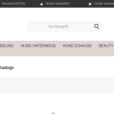
Versand mit DHL
Sicher einkaufen
Große Auswah
EIDUNG
HUND UNTERWEGS
HUND ZUHAUSE
BEAUTY
it4dogs
45