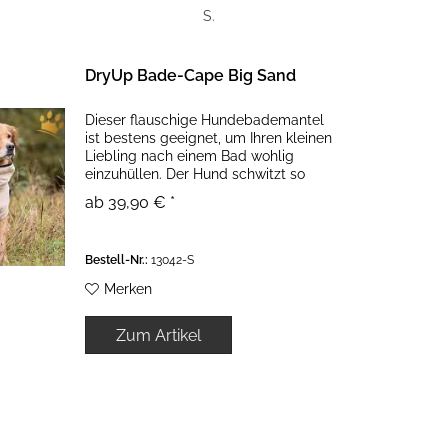
S.
DryUp Bade-Cape Big Sand
Dieser flauschige Hundebademantel
ist bestens geeignet, um Ihren kleinen
Liebling nach einem Bad wohlig
einzuhüllen. Der Hund schwitzt so
nicht im geheizten Haus und trocknet
ab 39,90 € *
trotzdem schnell! Er kann sich überall
hinlegen, trocknet und...
Bestell-Nr.:
13042-S
Merken
Zum Artikel