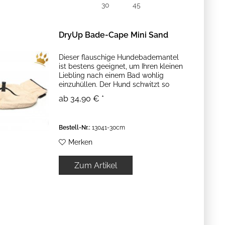
30
45
DryUp Bade-Cape Mini Sand
Dieser flauschige Hundebademantel
ist bestens geeignet, um Ihren kleinen
Liebling nach einem Bad wohlig
einzuhüllen. Der Hund schwitzt so
nicht im geheizten Haus und trocknet
ab 34,90 € *
trotzdem schnell! Er kann sich überall
hinlegen, trocknet und...
Bestell-Nr.:
13041-30cm
Merken
Zum Artikel