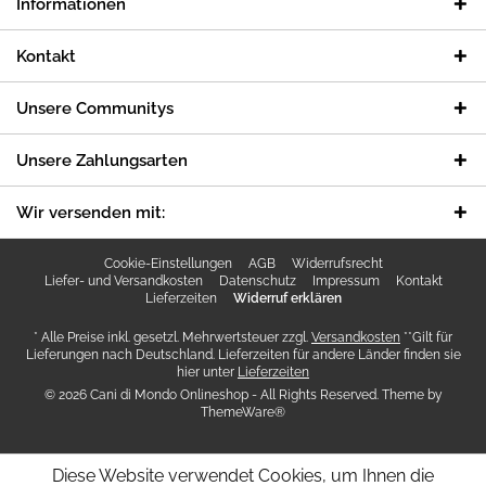
Informationen
Kontakt
Unsere Communitys
Unsere Zahlungsarten
Wir versenden mit:
Cookie-Einstellungen
AGB
Widerrufsrecht
Liefer- und Versandkosten
Datenschutz
Impressum
Kontakt
Lieferzeiten
Widerruf erklären
* Alle Preise inkl. gesetzl. Mehrwertsteuer zzgl.
Versandkosten
**Gilt für
Lieferungen nach Deutschland. Lieferzeiten für andere Länder finden sie
hier unter
Lieferzeiten
© 2026 Cani di Mondo Onlineshop - All Rights Reserved. Theme by
ThemeWare®
Diese Website verwendet Cookies, um Ihnen die