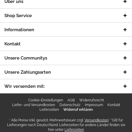
Über uns
Shop Service
Informationen
Kontakt
Unsere Communitys
Unsere Zahlungsarten
Wir versenden mit:
Cookie-Einstellungen
AGB
Widerrufsrecht
Liefer- und Versandkosten
Datenschutz
Impressum
Kontakt
Lieferzeiten
Widerruf erklären
* Alle Preise inkl. gesetzl. Mehrwertsteuer zzgl.
Versandkosten
**Gilt für
Lieferungen nach Deutschland. Lieferzeiten für andere Länder finden sie
hier unter
Lieferzeiten