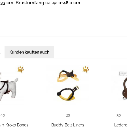
. 33 cm Brustumfang ca. 42.0-48.0 cm
l
Kunden kauften auch
40
(2)
30
rr Kroko Bones
Buddy Belt Liners
Lederg