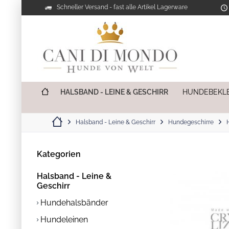
Schneller Versand - fast alle Artikel Lagerware
HALSBAND - LEINE & GESCHIRR
HUNDEBEKL
Halsband - Leine & Geschirr
Hundegeschirre
Kategorien
Halsband - Leine &
Geschirr
Hundehalsbänder
Hundeleinen