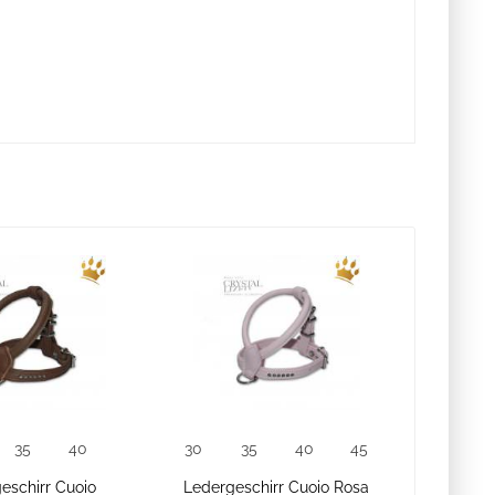
35
40
30
35
40
45
eschirr Cuoio
Ledergeschirr Cuoio Rosa