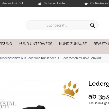
Versand mit DHL
Sicher einkaufen
Große Auswah
EIDUNG
HUND UNTERWEGS
HUND ZUHAUSE
BEAUTY 
Hundegeschirre aus Leder und Kunstleder
Ledergeschirr Cuoio Schwarz
Lederg
ab 35,
*Preise inkl. g