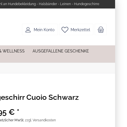
l an Hundebekleidung - Halsbänder - Leinen - Hundegeschirre
Mein Konto
Merkzettel
& WELLNESS
AUSGEFALLENE GESCHENKE
eschirr Cuoio Schwarz
95 € *
esetzlicher MwSt.
zzgl. Versandkosten