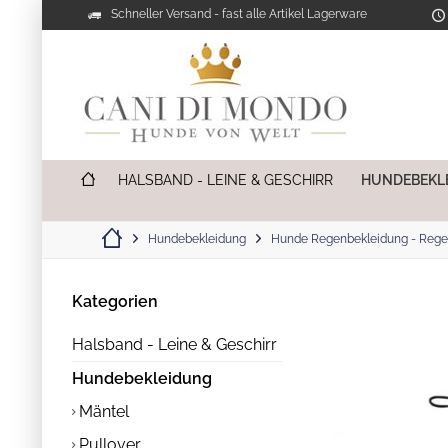
Schneller Versand - fast alle Artikel Lagerware
HALSBAND - LEINE & GESCHIRR
HUNDEBEKL
Hundebekleidung
Hunde Regenbekleidung - Rege
Kategorien
Halsband - Leine & Geschirr
Hundebekleidung
Mäntel
Pullover