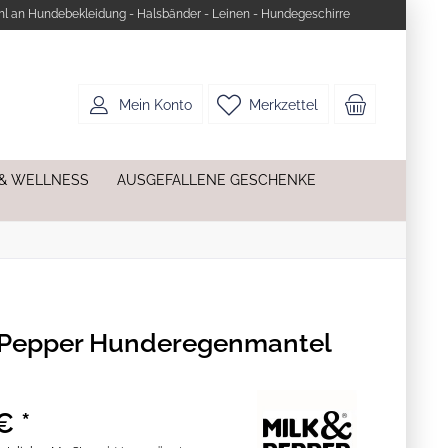
l an Hundebekleidung - Halsbänder - Leinen - Hundegeschirre
Mein Konto
Merkzettel
 & WELLNESS
AUSGEFALLENE GESCHENKE
 Pepper Hunderegenmantel
€ *