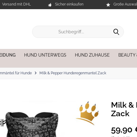
Versand mit DHL
Sicher einkaufen
Große Auswah
EIDUNG
HUND UNTERWEGS
HUND ZUHAUSE
BEAUTY
nmäntel für Hunde
Milk & Pepper Hunderegenmantel Zack
Milk &
Zack
59,90 