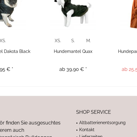
XS.
XS.
S.
M.
l Dakota Black
Hundemantel Quax
Hundepar
95 € *
ab 39,90 € *
ab 25,
SHOP SERVICE
ör finden Sie ausgesuchtes
Altbatterienentsorgung
nderem auch
Kontakt
Lieferzeiten