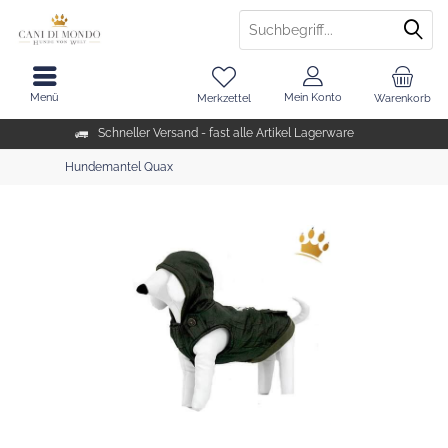
Menü
Mein Konto
Merkzettel
Warenkorb
Schneller Versand - fast alle Artikel Lagerware
Hundemantel Quax