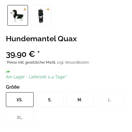
Hundemantel Quax
39,90 € *
*Preise inkl. gesetzlicher MwSt.
zzgl. Versandkosten
Am Lager
-
Lieferzeit 2-4 Tage**
Größe
XS.
S.
M.
L.
XL.