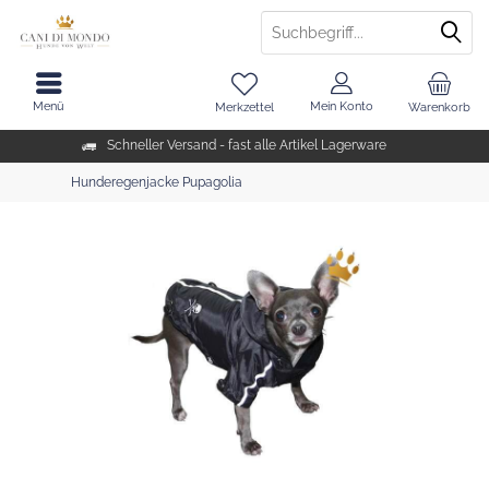
Menü
Mein Konto
Merkzettel
Warenkorb
Schneller Versand - fast alle Artikel Lagerware
Hunderegenjacke Pupagolia