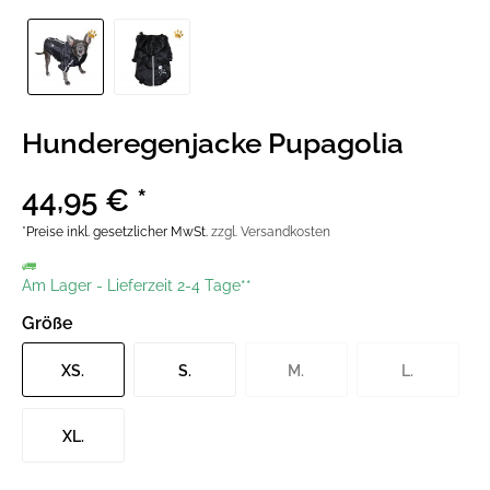
Hunderegenjacke Pupagolia
44,95 € *
*Preise inkl. gesetzlicher MwSt.
zzgl. Versandkosten
Am Lager
-
Lieferzeit 2-4 Tage**
Größe
XS.
S.
M.
L.
XL.