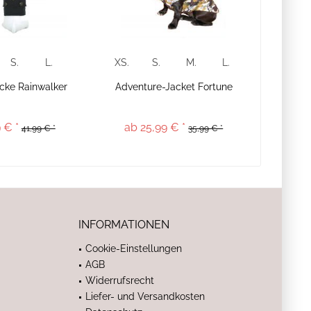
S.
L.
XS.
S.
M.
L.
cke Rainwalker
Adventure-Jacket Fortune
 € *
ab 25,99 € *
41,99 € *
35,99 € *
INFORMATIONEN
Cookie-Einstellungen
AGB
Widerrufsrecht
Liefer- und Versandkosten