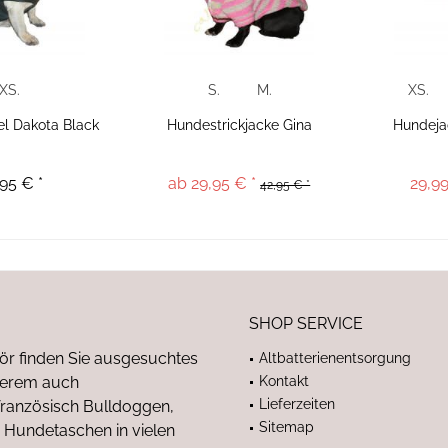
XS.
S.
M.
XS.
l Dakota Black
Hundestrickjacke Gina
Hundeja
95 € *
ab 29,95 € *
29,99
42,95 € *
SHOP SERVICE
ör finden Sie ausgesuchtes
Altbatterienentsorgung
nderem auch
Kontakt
Lieferzeiten
anzösisch Bulldoggen,
Sitemap
 Hundetaschen in vielen