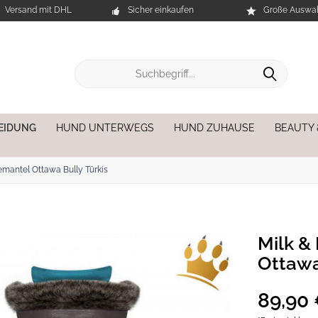
Versand mit DHL
Sicher einkaufen
Große Auswah
EIDUNG
HUND UNTERWEGS
HUND ZUHAUSE
BEAUTY
mantel Ottawa Bully Türkis
Milk &
Ottawa
89,90 