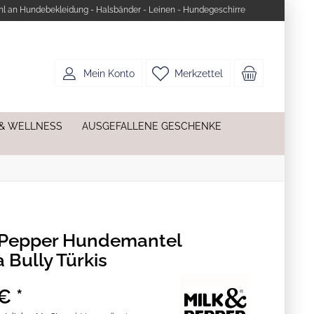
l an Hundebekleidung - Halsbänder - Leinen - Hundegeschirre
Mein Konto
Merkzettel
 & WELLNESS
AUSGEFALLENE GESCHENKE
 Pepper Hundemantel
 Bully Türkis
€ *