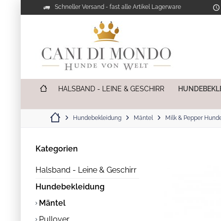
Schneller Versand - fast alle Artikel Lagerware
HALSBAND - LEINE & GESCHIRR
HUNDEBEKL
Hundebekleidung
Mäntel
Milk & Pepper Hunde
Kategorien
Halsband - Leine & Geschirr
Hundebekleidung
Mäntel
Pullover