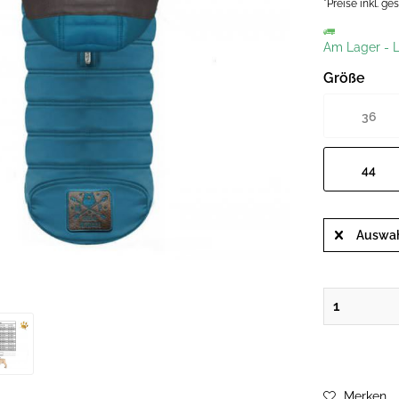
*Preise inkl. g
Am Lager
-
L
Größe
36
44
Auswah
Merken