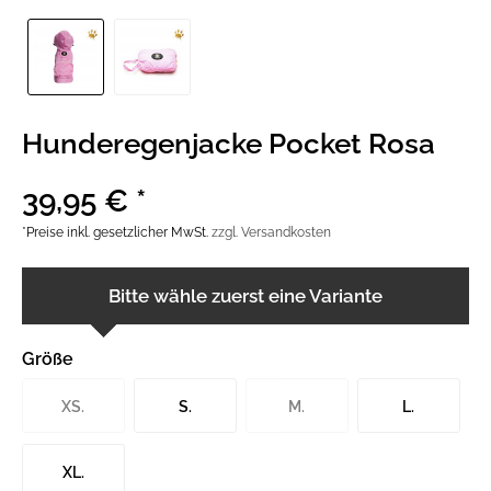
Hunderegenjacke Pocket Rosa
39,95 € *
*Preise inkl. gesetzlicher MwSt.
zzgl. Versandkosten
Bitte wähle zuerst eine Variante
Größe
XS.
S.
M.
L.
XL.