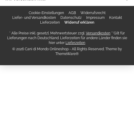
Cookie-Einstellungen
AGB
Widerrufsrecht
Liefer- und Versandkosten
Datenschutz
Impressum
Kontakt
Lieferzeiten
Widerruf erklären
* Alle Preise inkl. gesetzl. Mehrwertsteuer zzgl.
Versandkosten
**Gilt für
Lieferungen nach Deutschland. Lieferzeiten für andere Länder finden sie
hier unter
Lieferzeiten
© 2026 Cani di Mondo Onlineshop - All Rights Reserved. Theme by
ThemeWare®