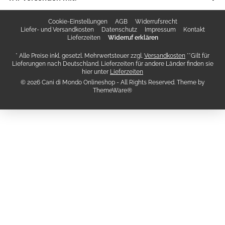
Cookie-Einstellungen
AGB
Widerrufsrecht
Liefer- und Versandkosten
Datenschutz
Impressum
Kontakt
Lieferzeiten
Widerruf erklären
* Alle Preise inkl. gesetzl. Mehrwertsteuer zzgl.
Versandkosten
**Gilt für
Lieferungen nach Deutschland. Lieferzeiten für andere Länder finden sie
hier unter
Lieferzeiten
© 2026 Cani di Mondo Onlineshop - All Rights Reserved. Theme by
ThemeWare®