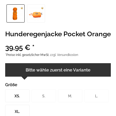
Hunderegenjacke Pocket Orange
39,95 € *
*Preise inkl. gesetzlicher MwSt.
zzgl. Versandkosten
Bitte wähle zuerst eine Variante
Größe
XS.
S.
M.
L.
XL.