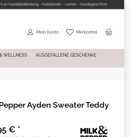
l an Hundebekleidung - Halsbänder - Leinen - Hundegeschirre
Mein Konto
Merkzettel
 & WELLNESS
AUSGEFALLENE GESCHENKE
 Pepper Ayden Sweater Teddy
95 € *