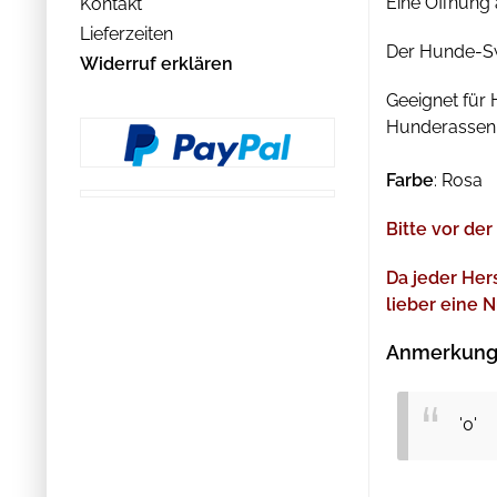
Eine Öffnung
Kontakt
Lieferzeiten
Der Hunde-Swe
Widerruf erklären
Geeignet für
Hunderassen 
Farbe
: Rosa
Bitte vor de
Da jeder Her
lieber eine 
Anmerkung 
'0'