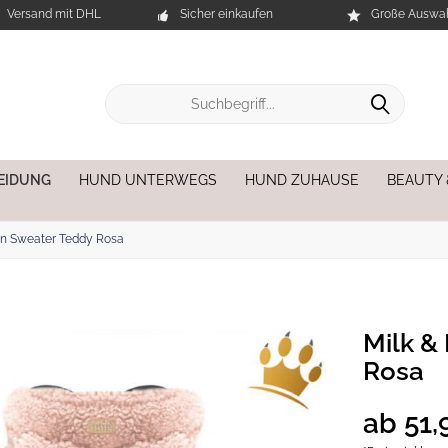
Versand mit DHL
Sicher einkaufen
Große Auswah
EIDUNG
HUND UNTERWEGS
HUND ZUHAUSE
BEAUTY
en Sweater Teddy Rosa
Milk &
Rosa
ab 51,