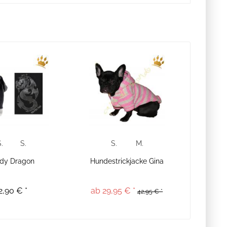
.
S.
S.
M.
dy Dragon
Hundestrickjacke Gina
2,90 € *
ab 29,95 € *
42,95 € *