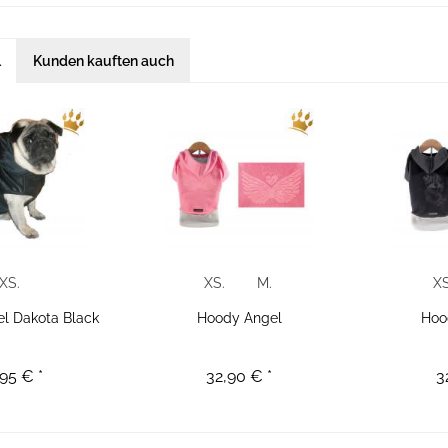
l
Kunden kauften auch
XS.
XS.
M.
XS
l Dakota Black
Hoody Angel
Hoo
95 € *
32,90 € *
3