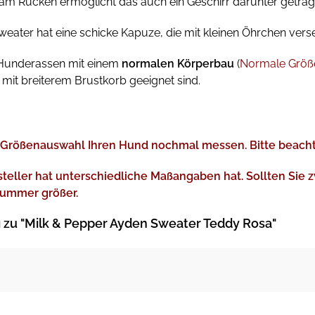
 am Rücken ermöglicht das auch ein Geschirr darunter getra
ater hat eine schicke Kapuze, die mit kleinen Öhrchen versehe
 Hunderassen mit einem
normalen Körperbau
(
Normale Größ
mit breiterem Brustkorb geeignet sind.
r Größenauswahl Ihren Hund nochmal messen. Bitte beacht
steller hat unterschiedliche Maßangaben hat.
Sollten Sie 
Nummer größer.
zu "Milk & Pepper Ayden Sweater Teddy Rosa"