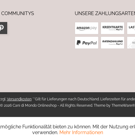
 COMMUNITYS
UNSERE ZAHLUNGSARTE
zzgl.
Versandkosten
**Gilt für Lieferungen nach Deutschland. Lieferzeiten für ande
© 2026 Cani di Mondo Onlineshop - All Rights Reserved. Theme by
ThemeWare®
ögliche Funktionalität bieten zu können. Mit der Nutzung erk
verwenden.
Mehr Informationen