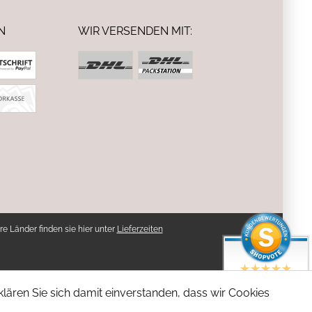
N
WIR VERSENDEN MIT:
re Länder finden sie hier unter
Lieferzeiten
SEHR GUT
lären Sie sich damit einverstanden, dass wir Cookies
4.94 / 5
aus 5 Bewertungen