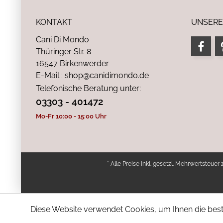
KONTAKT
UNSERE
Cani Di Mondo
Thüringer Str. 8
16547 Birkenwerder
E-Mail : shop@canidimondo.de
Telefonische Beratung unter:
03303 - 401472
Mo-Fr 10:00 - 15:00 Uhr
* Alle Preise inkl. gesetzl. Mehrwertsteuer 
Diese Website verwendet Cookies, um Ihnen die bestm