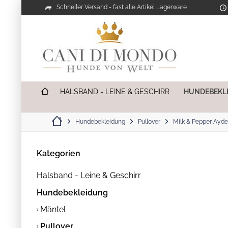
Schneller Versand - fast alle Artikel Lagerware
HALSBAND - LEINE & GESCHIRR
HUNDEBEKL
Hundebekleidung
Pullover
Milk & Pepper Ayd
Kategorien
Halsband - Leine & Geschirr
Hundebekleidung
Mäntel
Pullover