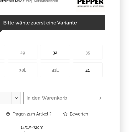
esetzlicher MwSt.
zzgl. Versandkosten
Bitte wähle zuerst eine Variante
29
32
35
38L
41L
41
In den
Warenkorb
Fragen zum Artikel ?
Bewerten
14515-32cm