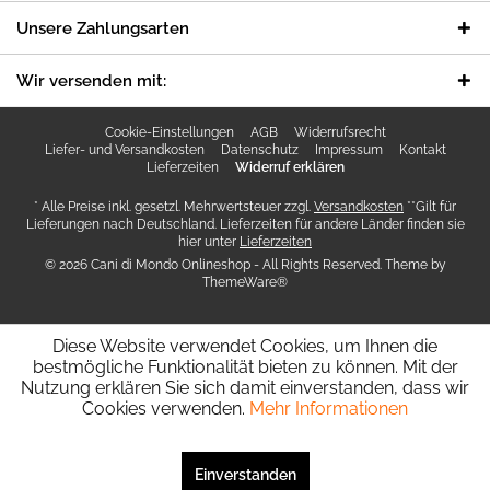
Unsere Zahlungsarten
Wir versenden mit:
Cookie-Einstellungen
AGB
Widerrufsrecht
Liefer- und Versandkosten
Datenschutz
Impressum
Kontakt
Lieferzeiten
Widerruf erklären
* Alle Preise inkl. gesetzl. Mehrwertsteuer zzgl.
Versandkosten
**Gilt für
Lieferungen nach Deutschland. Lieferzeiten für andere Länder finden sie
hier unter
Lieferzeiten
© 2026 Cani di Mondo Onlineshop - All Rights Reserved. Theme by
ThemeWare®
Diese Website verwendet Cookies, um Ihnen die
bestmögliche Funktionalität bieten zu können. Mit der
Nutzung erklären Sie sich damit einverstanden, dass wir
Cookies verwenden.
Mehr Informationen
SEHR GUT
(4.94 / 5)
aus
5
Bewertungen bei: shopvote.de ⓘ
Einverstanden
Informationen zur Echtheit der Bewertungen