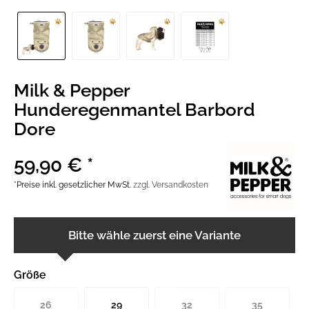
Milk & Pepper
Hunderegenmantel Barbord
Dore
59,90 € *
*Preise inkl. gesetzlicher MwSt.
zzgl. Versandkosten
Bitte wähle zuerst eine Variante
Größe
26
29
32
35