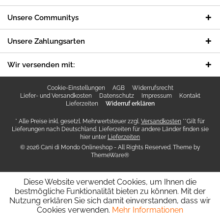
Unsere Communitys
Unsere Zahlungsarten
Wir versenden mit:
Cookie-Einstellungen
AGB
Widerrufsrecht
Liefer- und Versandkosten
Datenschutz
Impressum
Kontakt
Lieferzeiten
Widerruf erklären
* Alle Preise inkl. gesetzl. Mehrwertsteuer zzgl.
Versandkosten
**Gilt für
Lieferungen nach Deutschland. Lieferzeiten für andere Länder finden sie
hier unter
Lieferzeiten
© 2026 Cani di Mondo Onlineshop - All Rights Reserved. Theme by
ThemeWare®
Diese Website verwendet Cookies, um Ihnen die
bestmögliche Funktionalität bieten zu können. Mit der
Nutzung erklären Sie sich damit einverstanden, dass wir
Cookies verwenden.
Mehr Informationen