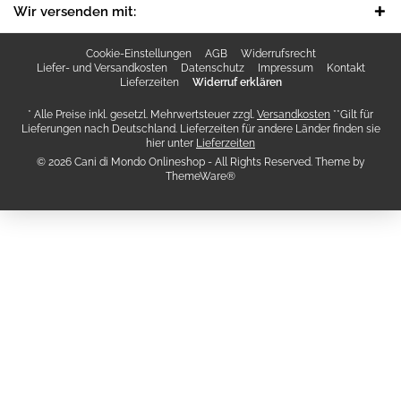
Wir versenden mit:
Cookie-Einstellungen
AGB
Widerrufsrecht
Liefer- und Versandkosten
Datenschutz
Impressum
Kontakt
Lieferzeiten
Widerruf erklären
* Alle Preise inkl. gesetzl. Mehrwertsteuer zzgl.
Versandkosten
**Gilt für
Lieferungen nach Deutschland. Lieferzeiten für andere Länder finden sie
hier unter
Lieferzeiten
© 2026 Cani di Mondo Onlineshop - All Rights Reserved. Theme by
ThemeWare®