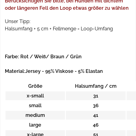
Berücksichtigen Sie bitte, bei Hunden mit dichtem
oder längeren Fell den Loop etwas größer zu wählen
Unser Tipp:
Halsumfang + 5 cm + Fellmenge = Loop-Umfang
Farbe: Rot / Weiß/ Braun / Grün
Material:Jersey - 95% Viskose - 5% Elastan
Größe
Halsumfang / cm
x-small
31
small
36
medium
41
large
46
x-large
51