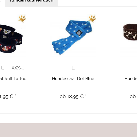
l
Kunden kauften auch
L.
XXX-Large
L.
l Ruff Tattoo
Hundeschal Dot Blue
Hunde
1,95 € *
ab 18,95 € *
ab 