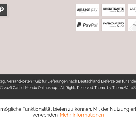
zzgl.
Versandkosten
**Gilt für Lieferungen nach Deutschland. Lieferzeiten für ande
© 2026 Cani di Mondo Onlineshop - All Rights Reserved. Theme by
ThemeWare®
ögliche Funktionalität bieten zu können. Mit der Nutzung erk
verwenden.
Mehr Informationen