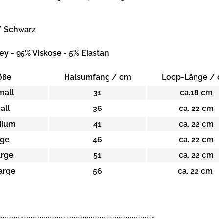
/ Schwarz
ey - 95% Viskose - 5% Elastan
öße
Halsumfang / cm
Loop-Länge /
mall
31
ca.18 cm
all
36
ca. 22 cm
ium
41
ca. 22 cm
rge
46
ca. 22 cm
arge
51
ca. 22 cm
arge
56
ca. 22 cm