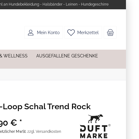
l an Hundebekleidung - Halsbänder - Leinen - Hundegeschirre
Mein Konto
Merkzettel
 & WELLNESS
AUSGEFALLENE GESCHENKE
Loop Schal Trend Rock
90 € *
esetzlicher MwSt.
zzgl. Versandkosten