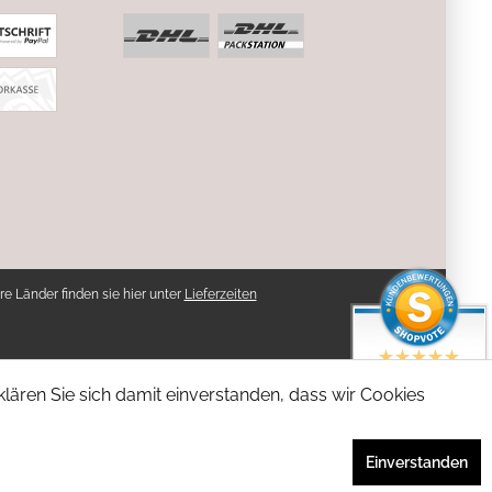
re Länder finden sie hier unter
Lieferzeiten
SEHR GUT
lären Sie sich damit einverstanden, dass wir Cookies
4.94 / 5
aus 5 Bewertungen
bei: shopvote.de
Einverstanden