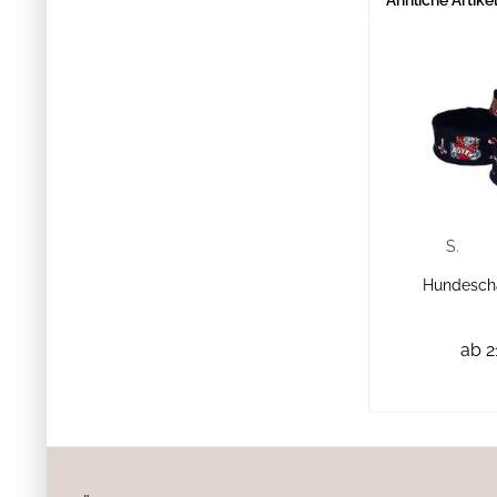
Ähnliche Artike
S.
Hundescha
ab 2