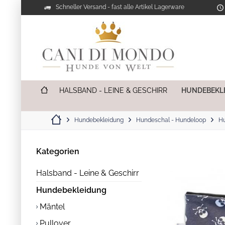
Schneller Versand - fast alle Artikel Lagerware
HALSBAND - LEINE & GESCHIRR
HUNDEBEKL
Hundebekleidung
Hundeschal - Hundeloop
Hu
Kategorien
Halsband - Leine & Geschirr
Hundebekleidung
Mäntel
Pullover