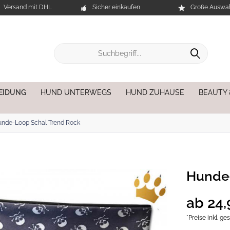
Versand mit DHL
Sicher einkaufen
Große Auswah
EIDUNG
HUND UNTERWEGS
HUND ZUHAUSE
BEAUTY
nde-Loop Schal Trend Rock
Hunde-
ab 24,
*Preise inkl. g