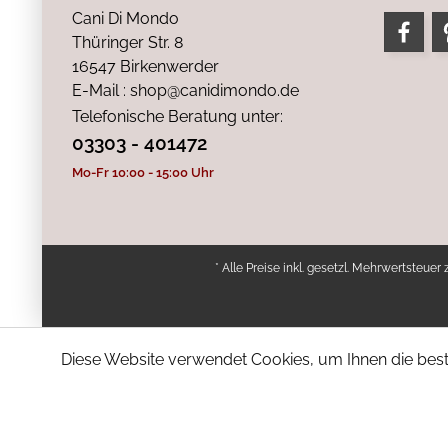
Cani Di Mondo
Thüringer Str. 8
16547 Birkenwerder
E-Mail : shop@canidimondo.de
Telefonische Beratung unter:
03303 - 401472
Mo-Fr 10:00 - 15:00 Uhr
* Alle Preise inkl. gesetzl. Mehrwertsteuer 
Diese Website verwendet Cookies, um Ihnen die bestm