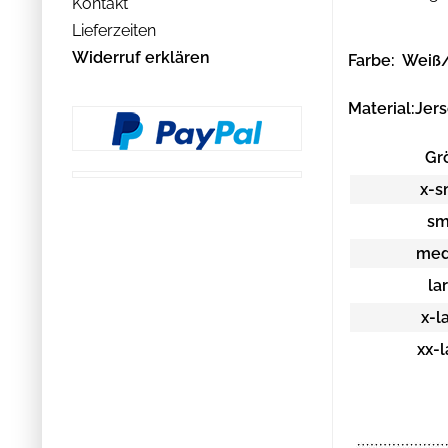
Kontakt
Lieferzeiten
Widerruf erklären
Farbe: Weiß
Material:Jers
Gr
x-s
sm
med
la
x-l
xx-l