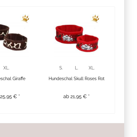
XL.
S.
L.
XL.
schal Giraffe
Hundeschal Skull Roses Rot
25,95 € *
ab 21,95 € *