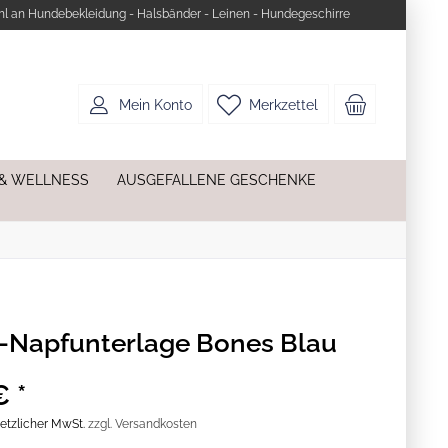
l an Hundebekleidung - Halsbänder - Leinen - Hundegeschirre
Mein Konto
Merkzettel
 & WELLNESS
AUSGEFALLENE GESCHENKE
Napfunterlage Bones Blau
€ *
esetzlicher MwSt.
zzgl. Versandkosten