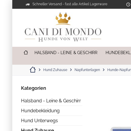
Schneller Versand - fast alle Artikel Lagerware
HALSBAND - LEINE & GESCHIRR
HUNDEBEKL
Hund Zuhause
Napfunterlagen
Hunde-Napfun
Kategorien
Halsband - Leine & Geschirr
Hundebekleidung
Hund Unterwegs
Hund Zuhause