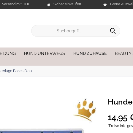
Versand mit DHL
Sicher einkaufen
Große Auswah
EIDUNG
HUND UNTERWEGS
HUND ZUHAUSE
BEAUTY
terlage Bones Blau
Hunde-
14,95 
*Preise inkl. g