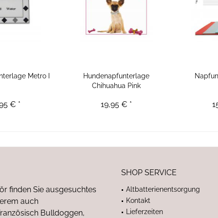
terlage Metro I
Hundenapfunterlage
Napfun
Chihuahua Pink
95 € *
19,95 € *
1
SHOP SERVICE
ör finden Sie ausgesuchtes
Altbatterienentsorgung
nderem auch
Kontakt
Lieferzeiten
anzösisch Bulldoggen,