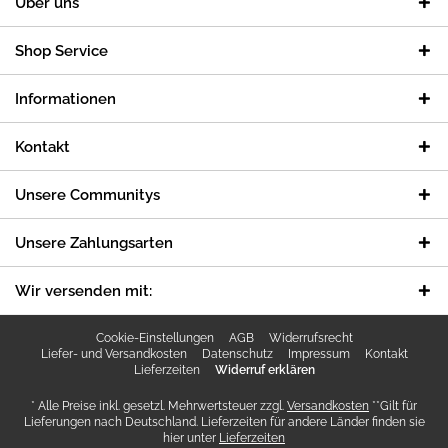
Über uns
Shop Service
Informationen
Kontakt
Unsere Communitys
Unsere Zahlungsarten
Wir versenden mit:
Cookie-Einstellungen
AGB
Widerrufsrecht
Liefer- und Versandkosten
Datenschutz
Impressum
Kontakt
Lieferzeiten
Widerruf erklären
* Alle Preise inkl. gesetzl. Mehrwertsteuer zzgl.
Versandkosten
**Gilt für
Lieferungen nach Deutschland. Lieferzeiten für andere Länder finden sie
hier unter
Lieferzeiten