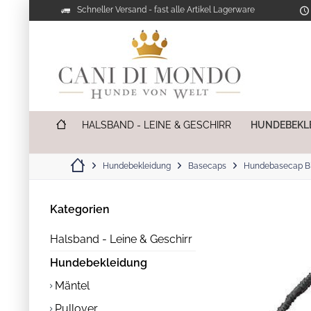
Schneller Versand - fast alle Artikel Lagerware
HALSBAND - LEINE & GESCHIRR
HUNDEBEKL
Hundebekleidung
Basecaps
Hundebasecap Bl
Kategorien
Halsband - Leine & Geschirr
Hundebekleidung
Mäntel
Pullover