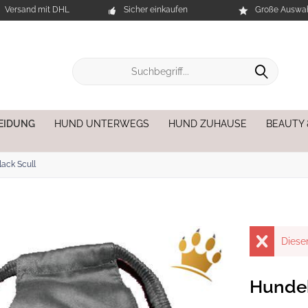
Versand mit DHL
Sicher einkaufen
Große Auswah
EIDUNG
HUND UNTERWEGS
HUND ZUHAUSE
BEAUTY
ack Scull
Dieser
Hundeb