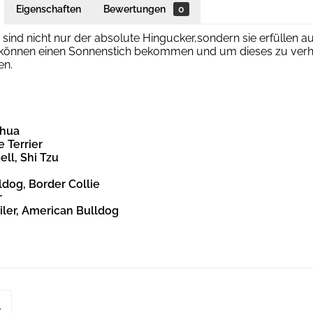
Eigenschaften
Bewertungen
0
sind nicht nur der absolute Hingucker,sondern sie erfüllen a
önnen einen Sonnenstich bekommen und um dieses zu verhin
en.
ahua
e Terrier
ell, Shi Tzu
ldog, Border Collie
r
iler, American Bulldog
l