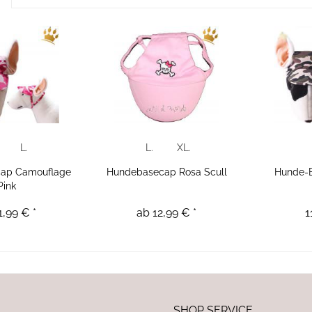
L.
L.
XL.
ap Camouflage
Hundebasecap Rosa Scull
Hunde-
Pink
1,99 € *
ab 12,99 € *
1
SHOP SERVICE