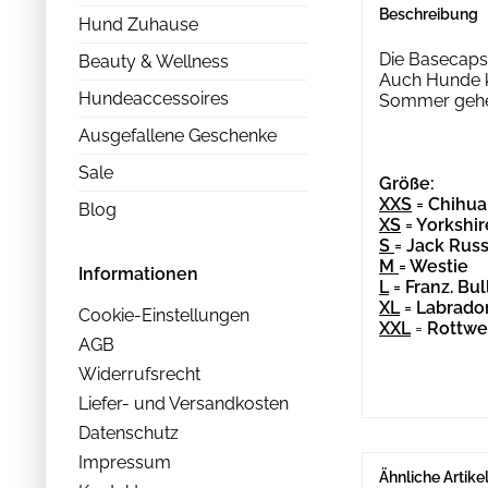
Beschreibung
Hund Zuhause
Die Basecaps 
Beauty & Wellness
Auch Hunde k
Hundeaccessoires
Sommer geh
Ausgefallene Geschenke
Sale
Größe:
XXS
= Chihu
Blog
XS
= Yorkshir
S
= Jack Russ
M
= Westie
Informationen
L
= Franz. Bul
XL
= Labrado
Cookie-Einstellungen
XXL
=
Rottwe
AGB
Widerrufsrecht
Liefer- und Versandkosten
Datenschutz
Impressum
Ähnliche Artike