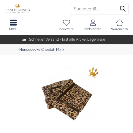
Menü
Mein Konto
Merkzettel
Warenkorb
Schneller Versand - fast alle Artikel Lagerware
Hundedecke Cheetah Mink