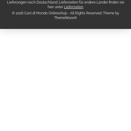
Lieferungen nach Deutschland. Lieferzeiten für andere Länder finden sie
hier unter
Lieferzeiten
© 2026 Cani di Mondo Onlineshop - All Rights Reserved. Theme by
ThemeWare®