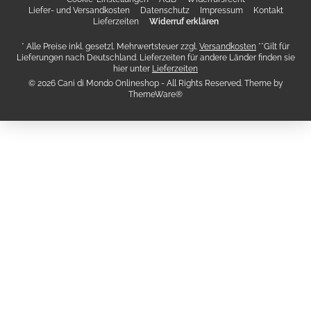
Liefer- und Versandkosten
Datenschutz
Impressum
Kontakt
Lieferzeiten
Widerruf erklären
* Alle Preise inkl. gesetzl. Mehrwertsteuer zzgl.
Versandkosten
**Gilt für
Lieferungen nach Deutschland. Lieferzeiten für andere Länder finden sie
hier unter
Lieferzeiten
© 2026 Cani di Mondo Onlineshop - All Rights Reserved. Theme by
ThemeWare®