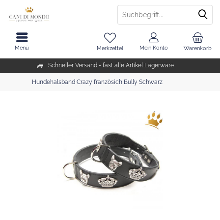
Menü
Mein Konto
Merkzettel
Warenkorb
Schneller Versand - fast alle Artikel Lagerware
Hundehalsband Crazy französich Bully Schwarz