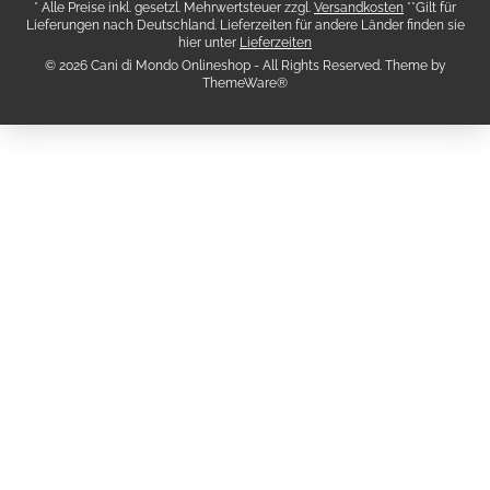
* Alle Preise inkl. gesetzl. Mehrwertsteuer zzgl.
Versandkosten
**Gilt für
Lieferungen nach Deutschland. Lieferzeiten für andere Länder finden sie
hier unter
Lieferzeiten
© 2026 Cani di Mondo Onlineshop - All Rights Reserved. Theme by
ThemeWare®