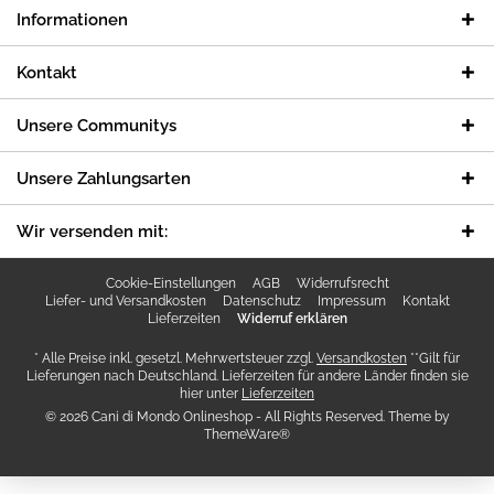
Informationen
Kontakt
Unsere Communitys
Unsere Zahlungsarten
Wir versenden mit:
Cookie-Einstellungen
AGB
Widerrufsrecht
Liefer- und Versandkosten
Datenschutz
Impressum
Kontakt
Lieferzeiten
Widerruf erklären
* Alle Preise inkl. gesetzl. Mehrwertsteuer zzgl.
Versandkosten
**Gilt für
Lieferungen nach Deutschland. Lieferzeiten für andere Länder finden sie
hier unter
Lieferzeiten
© 2026 Cani di Mondo Onlineshop - All Rights Reserved. Theme by
ThemeWare®