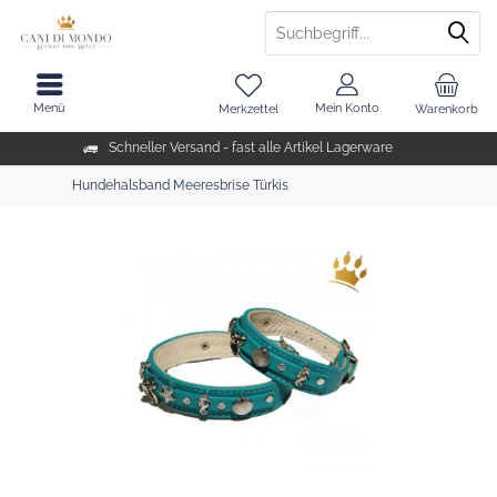
Menü
Mein Konto
Merkzettel
Warenkorb
Schneller Versand - fast alle Artikel Lagerware
Hundehalsband Meeresbrise Türkis