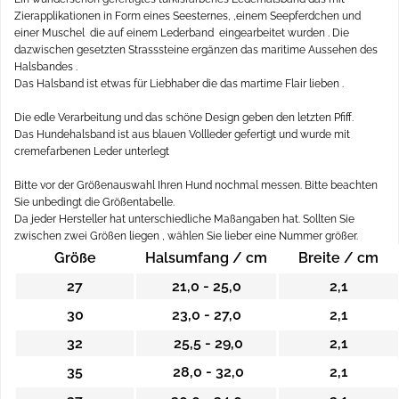
Zierapplikationen in Form eines Seesternes, ,einem Seepferdchen und
einer Muschel die auf einem Lederband eingearbeitet wurden . Die
dazwischen gesetzten Strasssteine ergänzen das maritime Aussehen des
Halsbandes .
Das Halsband ist etwas für Liebhaber die das martime Flair lieben .
Die edle Verarbeitung und das schöne Design geben den letzten Pfiff.
Das Hundehalsband ist aus blauen Vollleder gefertigt und wurde mit
cremefarbenen Leder unterlegt
Bitte vor der Größenauswahl Ihren Hund nochmal messen. Bitte beachten
Sie unbedingt die Größentabelle.
Da jeder Hersteller hat unterschiedliche Maßangaben hat. Sollten Sie
zwischen zwei Größen liegen , wählen Sie lieber eine Nummer größer.
Größe
Halsumfang / cm
Breite / cm
27
21,0 - 25,0
2,1
30
23,0 - 27,0
2,1
32
25,5 - 29,0
2,1
35
28,0 - 32,0
2,1