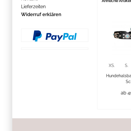
Ähnliche Artike
Lieferzeiten
Widerruf erklären
XS.
S.
Hundehalsba
Sc
ab 4