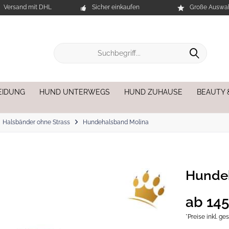
Versand mit DHL
Sicher einkaufen
Große Auswah
EIDUNG
HUND UNTERWEGS
HUND ZUHAUSE
BEAUTY 
Halsbänder ohne Strass
Hundehalsband Molina
Hunde
ab 145
*Preise inkl. g