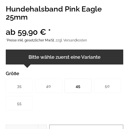
Hundehalsband Pink Eagle
25mm
ab 59,90 € *
*Preise inkl. gesetzlicher MwSt.
zzgl. Versandkosten
Bitte wähle zuerst eine Variante
Größe
35
40
45
50
55