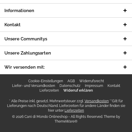
Informationen
Kontakt
Unsere Communitys
Unsere Zahlungsarten
Wir versenden mit:
Cookie-Einstellungen
AGB
Widerrufsrecht
Liefer- und Versandkosten
Datenschutz
Impressum
Kontakt
Lieferzeiten
Widerruf erklären
* Alle Preise inkl. gesetzl. Mehrwertsteuer zzgl.
Versandkosten
**Gilt für
Lieferungen nach Deutschland. Lieferzeiten für andere Länder finden sie
hier unter
Lieferzeiten
© 2026 Cani di Mondo Onlineshop - All Rights Reserved. Theme by
ThemeWare®