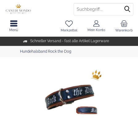
Menü
Mein Konto
Merkzettel
Warenkorb
Schneller Versand - fast alle Artikel Lagerware
Hundehalsband Rock the Dog