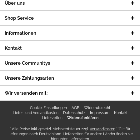
Über uns
Shop Service
Informationen
Kontakt
Unsere Communitys
Unsere Zahlungsarten
Wir versenden mit:
Cookie-Einstellungen
AGB
Widerrufsrecht
Liefer- und Versandkosten
Datenschutz
Impressum
Kontakt
Lieferzeiten
Widerruf erklären
* Alle Preise inkl. gesetzl. Mehrwertsteuer zzgl.
Versandkosten
**Gilt für
Lieferungen nach Deutschland. Lieferzeiten für andere Länder finden sie
hier unter
Lieferzeiten