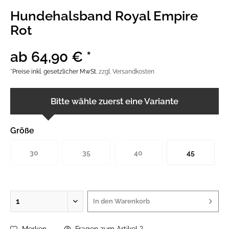
Hundehalsband Royal Empire
Rot
ab 64,90 € *
*Preise inkl. gesetzlicher MwSt.
zzgl. Versandkosten
Bitte wähle zuerst eine Variante
Größe
30
35
40
45
In den
Warenkorb