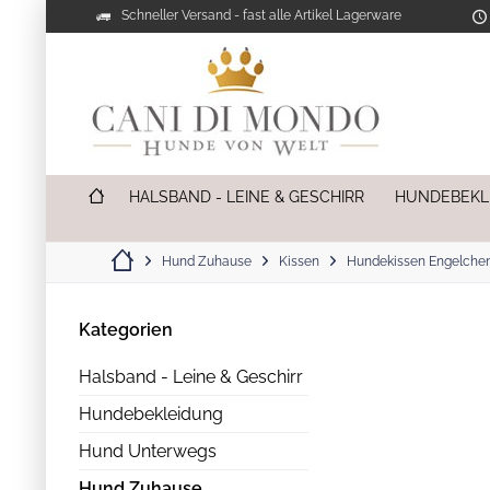
Schneller Versand - fast alle Artikel Lagerware
HALSBAND - LEINE & GESCHIRR
HUNDEBEKL
Hund Zuhause
Kissen
Hundekissen Engelche
Kategorien
Halsband - Leine & Geschirr
Hundebekleidung
Hund Unterwegs
Hund Zuhause