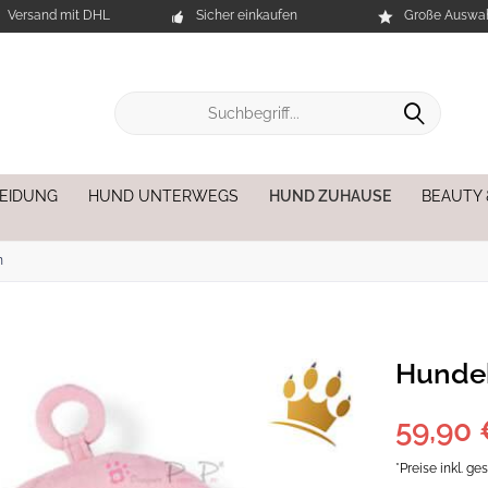
Versand mit DHL
Sicher einkaufen
Große Auswah
EIDUNG
HUND UNTERWEGS
HUND ZUHAUSE
BEAUTY
n
Hunde
59,90 
*Preise inkl. g