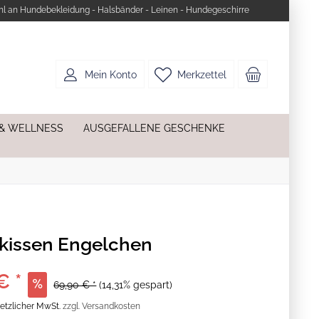
l an Hundebekleidung - Halsbänder - Leinen - Hundegeschirre
Mein Konto
Merkzettel
 & WELLNESS
AUSGEFALLENE GESCHENKE
kissen Engelchen
€ *
69,90 € *
(14,31% gespart)
esetzlicher MwSt.
zzgl. Versandkosten