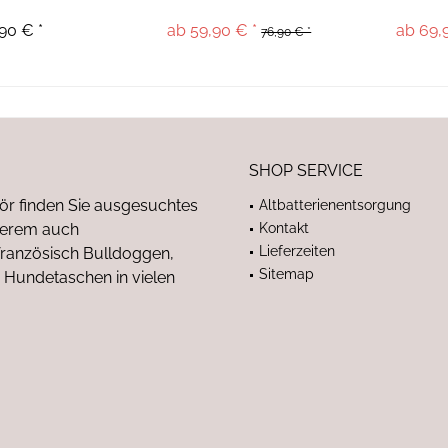
90 € *
ab 59,90 € *
ab 69,
76,90 € *
SHOP SERVICE
ör finden Sie ausgesuchtes
Altbatterienentsorgung
nderem auch
Kontakt
Lieferzeiten
anzösisch Bulldoggen,
Sitemap
 Hundetaschen in vielen