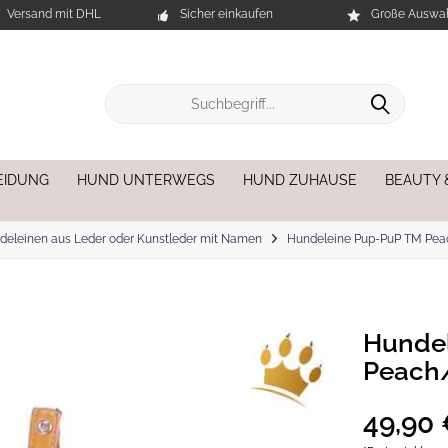
Versand mit DHL
Sicher einkaufen
Große Auswah
EIDUNG
HUND UNTERWEGS
HUND ZUHAUSE
BEAUTY 
deleinen aus Leder oder Kunstleder mit Namen
Hundeleine Pup-PuP TM Pea
Hunde
Peach/
49,90 