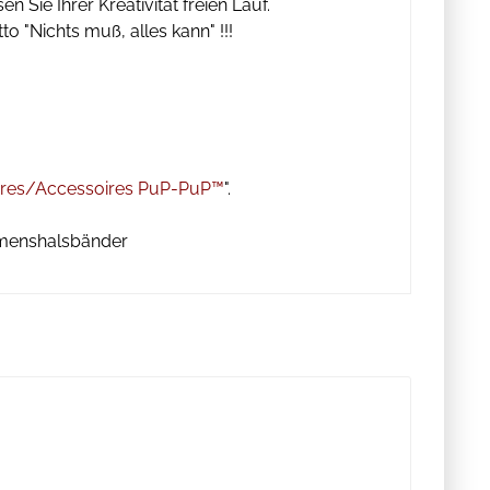
Sie Ihrer Kreativität freien Lauf.
 "Nichts muß, alles kann" !!!
res/Accessoires PuP-PuP™
".
amenshalsbänder