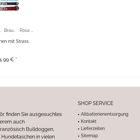
r.2
Braun Gr.1
Rosa Gr1
en mit Strass
4,99 € *
SHOP SERVICE
ör finden Sie ausgesuchtes
Altbatterienentsorgung
nderem auch
Kontakt
Lieferzeiten
anzösisch Bulldoggen,
Sitemap
 Hundetaschen in vielen