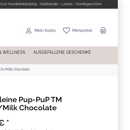
l an Hundebekleidung - Halsbänder - Leinen - Hundegeschirre
Mein Konto
Merkzettel
& WELLNESS
AUSGEFALLENE GESCHENKE
ch/Milk Chocolate
leine Pup-PuP TM
Milk Chocolate
€ *