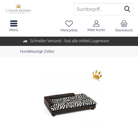
Menü
Mein Konto
Merkzettel
Warenkorb
Schneller Versand - fast alle Artikel Lagerware
Hundelounge Zebra