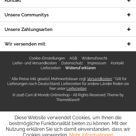
Kontakt
Unsere Communitys
Unsere Zahlungsarten
Wir versenden mit:
Cookie-Einstellungen
AGB
Widerrufsrecht
Liefer- und Versandkosten
Datenschutz
Impressum
Kontakt
Lieferzeiten
Widerruf erklären
* Alle Preise inkl. gesetzl. Mehrwertsteuer zzgl.
Versandkosten
**Gilt für
Lieferungen nach Deutschland. Lieferzeiten für andere Länder finden sie
hier unter
Lieferzeiten
© 2026 Cani di Mondo Onlineshop - All Rights Reserved. Theme by
ThemeWare®
Diese Website verwendet Cookies, um Ihnen die
bestmögliche Funktionalität bieten zu können. Mit der
Nutzung erklären Sie sich damit einverstanden, dass wir
Cookies verwenden.
Mehr Informationen