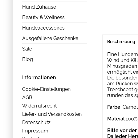
Hund Zuhause
Beauty & Wellness
Hundeaccessoires
Ausgefallene Geschenke
Beschreibung
Sale
Eine Hundeman
Blog
Wind und Kält
Minusgraden n
ermöglicht ei
Informationen
Die besonder
am Rücken wu
Cookie-Einstellungen
Trenchcoat g
runden das s
AGB
Widerrufsrecht
Farbe
: Camo
Liefer- und Versandkosten
Mateial
:100%
Datenschutz
Bitte vor de
Impressum
Da jeder Her