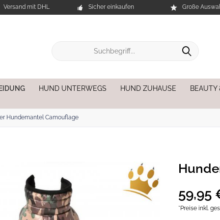
Versand mit DHL
Sicher einkaufen
Große Auswah
EIDUNG
HUND UNTERWEGS
HUND ZUHAUSE
BEAUTY
er Hundemantel Camouflage
Hundem
59,95 
*Preise inkl. g