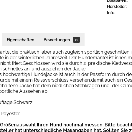
Bestell-Nr.:
Hersteller:
Info:
Eigenschaften
Bewertungen
0
tel die praktisch ,aber auch zugleich sportlich geschnitten 
e in der winterlichen Jahreszeit. Der Hundemantel ist innen mi
icht friert.Geschlossen wird sie durch 2 praktische Klettver
n schnelles an-und ausziehen der Jacke.
s hochwertige Hundejacke ist auch in der Passform durch d
rde mit einem Reissverschluss versehen,damit auch ein Gesc
ehaltene Jacke hat dem niedlichen Stehkragen und der Camo
portliche Aussehen ab.
uflage Schwarz
 Poyester
r Größenauswahl Ihren Hund nochmal messen. Bitte beacht
steller hat unterschiedliche Maßangaben hat.
Sollten Sie 