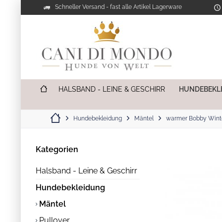
Schneller Versand - fast alle Artikel Lagerware
HALSBAND - LEINE & GESCHIRR
HUNDEBEKL
Hundebekleidung
Mäntel
warmer Bobby Wint
Kategorien
Halsband - Leine & Geschirr
Hundebekleidung
Mäntel
Pullover