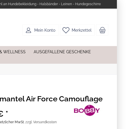
l an Hundebekleidung - Halsbänder - Leinen - Hundegeschirre
Mein Konto
Merkzettel
 & WELLNESS
AUSGEFALLENE GESCHENKE
antel Air Force Camouflage
€ *
esetzlicher MwSt.
zzgl. Versandkosten