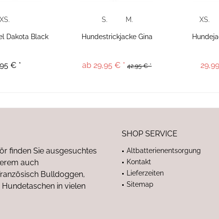
XS.
S.
M.
XS.
l Dakota Black
Hundestrickjacke Gina
Hundeja
95 € *
ab 29,95 € *
29,99
42,95 € *
SHOP SERVICE
ör finden Sie ausgesuchtes
Altbatterienentsorgung
nderem auch
Kontakt
Lieferzeiten
anzösisch Bulldoggen,
Sitemap
 Hundetaschen in vielen