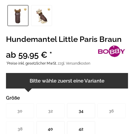
Hundemantel Little Paris Braun
ab 59,95 € *
*Preise inkl. gesetzlicher MwSt.
zzgl. Versandkosten
Bitte wähle zuerst eine Variante
Größe
30
32
34
36
38
40
42