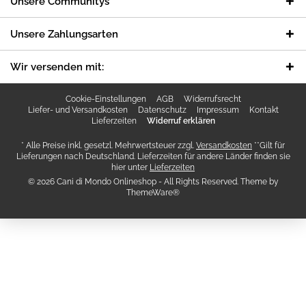
Unsere Communitys
Unsere Zahlungsarten
Wir versenden mit:
Cookie-Einstellungen
AGB
Widerrufsrecht
Liefer- und Versandkosten
Datenschutz
Impressum
Kontakt
Lieferzeiten
Widerruf erklären
* Alle Preise inkl. gesetzl. Mehrwertsteuer zzgl.
Versandkosten
**Gilt für
Lieferungen nach Deutschland. Lieferzeiten für andere Länder finden sie
hier unter
Lieferzeiten
© 2026 Cani di Mondo Onlineshop - All Rights Reserved. Theme by
ThemeWare®