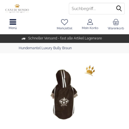
Menü
Mein Konto
Merkzettel
Warenkorb
Schneller Versand - fast alle Artikel Lagerware
Hundemantel Luxury Bully Braun