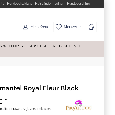
l an Hundebekleidung - Halsbänder - Leinen - Hundegeschirre
Mein Konto
Merkzettel
 & WELLNESS
AUSGEFALLENE GESCHENKE
antel Royal Fleur Black
€ *
esetzlicher MwSt.
zzgl. Versandkosten