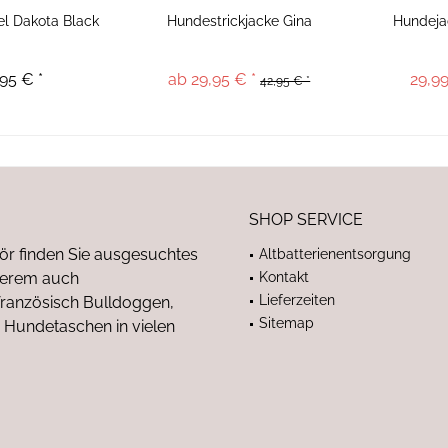
l Dakota Black
Hundestrickjacke Gina
Hundeja
95 € *
ab 29,95 € *
29,99
42,95 € *
SHOP SERVICE
ör finden Sie ausgesuchtes
Altbatterienentsorgung
nderem auch
Kontakt
Lieferzeiten
anzösisch Bulldoggen,
Sitemap
 Hundetaschen in vielen