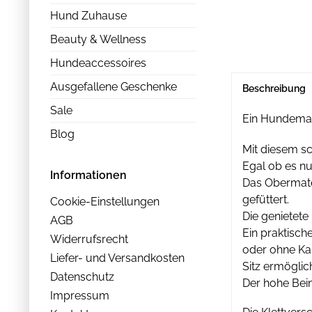
Hund Zuhause
Beauty & Wellness
Hundeaccessoires
Ausgefallene Geschenke
Beschreibung
Sale
Ein Hundemant
Blog
Mit diesem s
Egal ob es nu
Informationen
Das Obermate
gefüttert.
Cookie-Einstellungen
Die genietete
AGB
Ein praktisch
Widerrufsrecht
oder ohne Kap
Liefer- und Versandkosten
Sitz ermöglich
Datenschutz
Der hohe Bein
Impressum