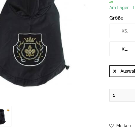
Am Lager
-
L
Größe
XS.
XL.
Auswah
Merken