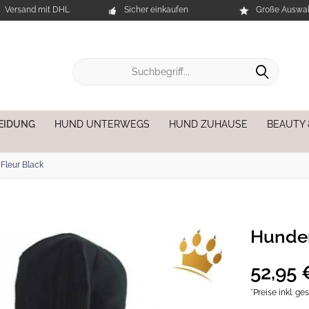
Versand mit DHL
Sicher einkaufen
Große Auswah
EIDUNG
HUND UNTERWEGS
HUND ZUHAUSE
BEAUTY
Fleur Black
Hundem
52,95 
*Preise inkl. g