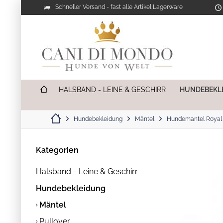
Schneller Versand - fast alle Artikel Lagerware
HALSBAND - LEINE & GESCHIRR
HUNDEBEKL
Hundebekleidung
Mäntel
Hundemantel Royal 
Kategorien
Halsband - Leine & Geschirr
Hundebekleidung
Mäntel
Pullover