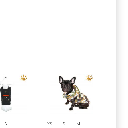
S.
L.
XS.
S.
M.
L.