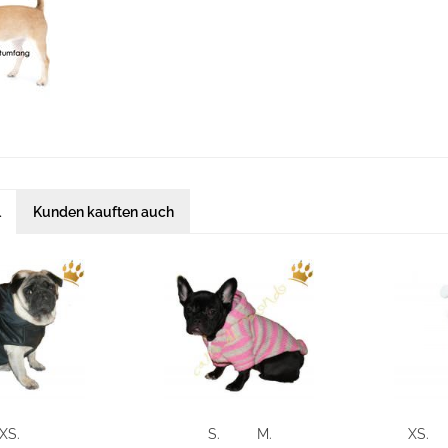
l
Kunden kauften auch
XS.
S.
M.
XS.