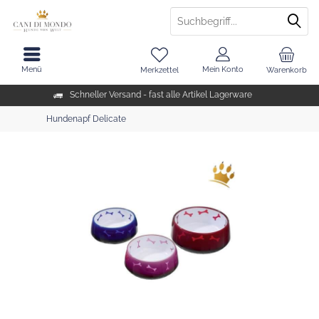
Menü
Mein Konto
Merkzettel
Warenkorb
Schneller Versand - fast alle Artikel Lagerware
Hundenapf Delicate