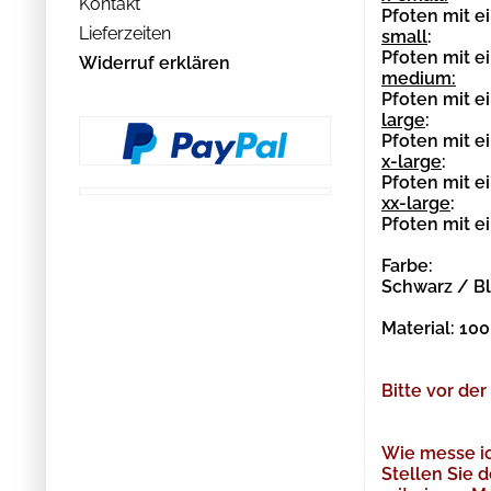
Kontakt
Pfoten mit e
Lieferzeiten
small
:
Pfoten mit e
Widerruf erklären
medium:
Pfoten mit e
large
:
Pfoten mit e
x-large
:
Pfoten mit e
xx-large
:
Pfoten mit e
Farbe:
Schwarz / B
Material:
100
Bitte vor d
Wie messe ic
Stellen Sie 