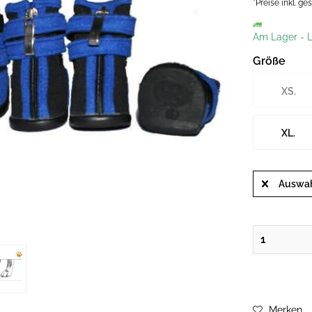
*Preise inkl. g
Am Lager
-
L
Größe
XS.
XL.
Auswah
Merken