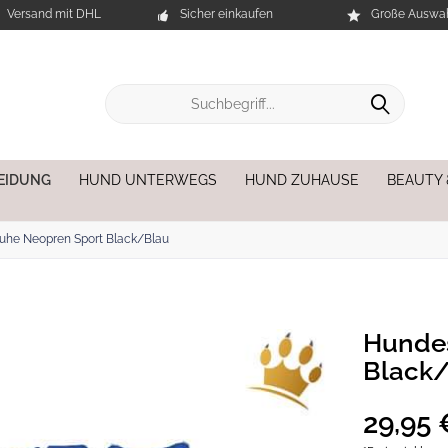
Versand mit DHL
Sicher einkaufen
Große Auswah
EIDUNG
HUND UNTERWEGS
HUND ZUHAUSE
BEAUTY
he Neopren Sport Black/Blau
Hunde
Black
29,95 