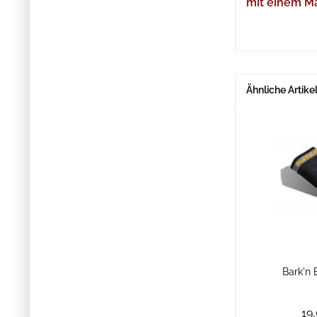
mit einem M
Ähnliche Artike
Bark'n 
19,