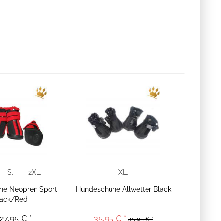
S.
2XL.
XL.
he Neopren Sport
Hundeschuhe Allwetter Black
lack/Red
27,95 € *
35,95 € *
45,95 € *