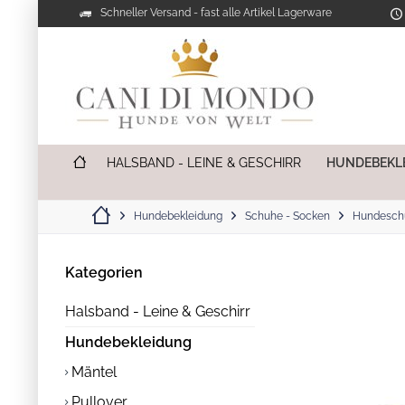
Schneller Versand - fast alle Artikel Lagerware
HALSBAND - LEINE & GESCHIRR
HUNDEBEKL
Hundebekleidung
Schuhe - Socken
Hundeschu
Kategorien
Halsband - Leine & Geschirr
Hundebekleidung
Mäntel
Pullover