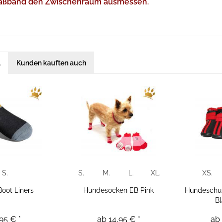
aßband den Zwischenraum ausmessen.
l
Kunden kauften auch
S.
S.
M.
L.
XL.
XS.
Boot Liners
Hundesocken EB Pink
Hundeschu
B
95 € *
ab 14,95 € *
ab 