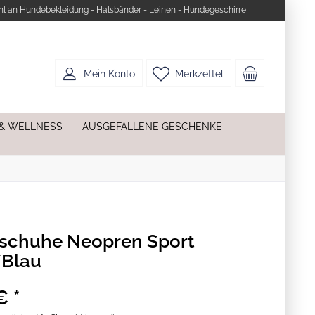
l an Hundebekleidung - Halsbänder - Leinen - Hundegeschirre
Mein Konto
Merkzettel
 & WELLNESS
AUSGEFALLENE GESCHENKE
schuhe Neopren Sport
/Blau
€ *