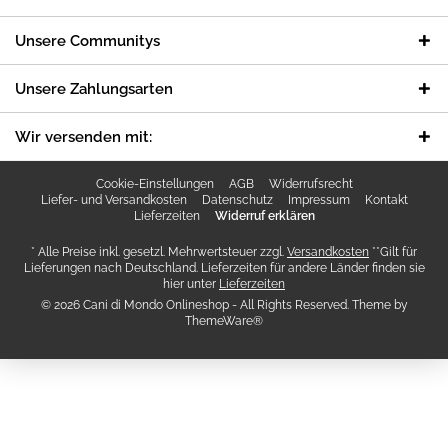
Unsere Communitys
Unsere Zahlungsarten
Wir versenden mit:
Cookie-Einstellungen
AGB
Widerrufsrecht
Liefer- und Versandkosten
Datenschutz
Impressum
Kontakt
Lieferzeiten
Widerruf erklären
* Alle Preise inkl. gesetzl. Mehrwertsteuer zzgl.
Versandkosten
**Gilt für
Lieferungen nach Deutschland. Lieferzeiten für andere Länder finden sie
hier unter
Lieferzeiten
© 2026 Cani di Mondo Onlineshop - All Rights Reserved. Theme by
ThemeWare®