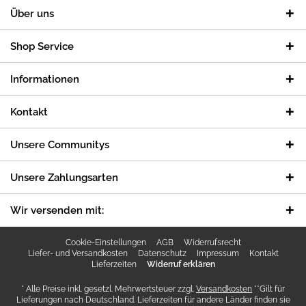
Über uns
Shop Service
Informationen
Kontakt
Unsere Communitys
Unsere Zahlungsarten
Wir versenden mit:
Cookie-Einstellungen
AGB
Widerrufsrecht
Liefer- und Versandkosten
Datenschutz
Impressum
Kontakt
Lieferzeiten
Widerruf erklären
* Alle Preise inkl. gesetzl. Mehrwertsteuer zzgl.
Versandkosten
**Gilt für
Lieferungen nach Deutschland. Lieferzeiten für andere Länder finden sie