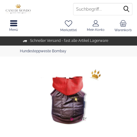
Menü
Mein Konto
Merkzettel
Warenkorb
Schneller Versand - fast alle Artikel Lagerware
Hundesteppweste Bombay